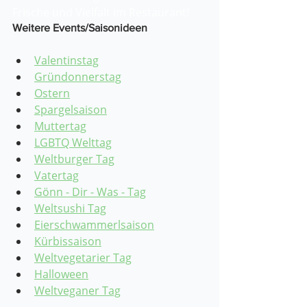
Frische und Vielfalt im Restaurant!
Weitere Events/Saisonideen
Valentinstag
Gründonnerstag
Ostern
Spargelsaison
Muttertag
LGBTQ Welttag
Weltburger Tag
Vatertag
Gönn - Dir - Was - Tag
Weltsushi Tag
Eierschwammerlsaison
Kürbissaison
Weltvegetarier Tag
Halloween
Weltveganer Tag