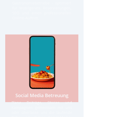
Gastronomiebetriebe - optimiert
für Mobilgeräte, Reservierungen,
SEO und einen professionellen
Online-Auftritt.
Social Media Betreuung
Plane Beiträge, Stories und
Kampagnen gemeinsam mit uns
oder überlasse uns die laufende