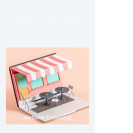
Von Speisekarten über Flyer bis
hin zu Gutscheinen und
Branding - wir gestalten
professionelle Designs passend
zu deinem Konzept und deiner
Zielgruppe.
Website-Erstellung
Moderne Websites für
Restaurants, Cafés und