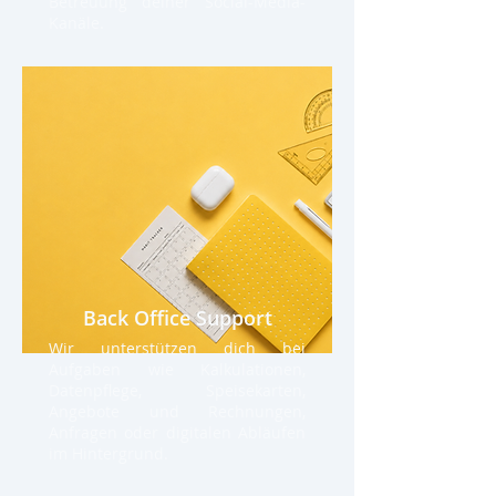
Betreuung deiner Social-Media-
Kanäle.
Back Office Support
Wir unterstützen dich bei
Aufgaben wie Kalkulationen,
Datenpflege, Speisekarten,
Angebote und Rechnungen,
Anfragen oder digitalen Abläufen
im Hintergrund.