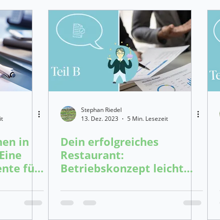
Stephan Riedel
it
13. Dez. 2023
5 Min. Lesezeit
en in
Dein erfolgreiches
Eine
Restaurant:
nte für
Betriebskonzept leicht
lg
gemacht! (Teil B)