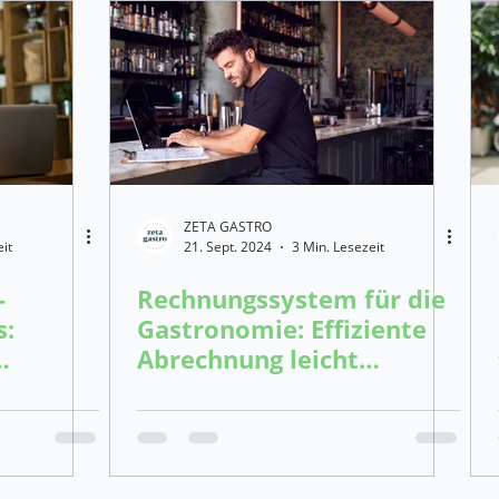
ZETA GASTRO
it
21. Sept. 2024
3 Min. Lesezeit
-
Rechnungssystem für die
s:
Gastronomie: Effiziente
Abrechnung leicht
en
gemacht