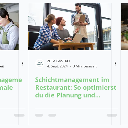
ZETA GASTRO
eit
4. Sept. 2024
3 Min. Lesezeit
nageme
Schichtmanagement im
male
Restaurant: So optimierst
du die Planung und
steigerst die Effizienz