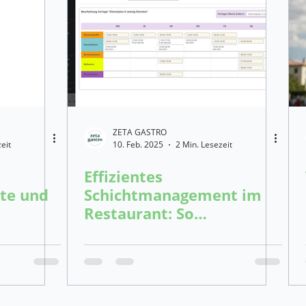
ro
Feiertagskonzept und Ideen - Gastro
Saisonkonzept
alkulation Gastronomie
Zeta-Plattform
Reservierungs
ZETA GASTRO
ichtmanagement Restaurant
Getränkerechner Gastronomie
eit
10. Feb. 2025
2 Min. Lesezeit
Effizientes
kte und
Schichtmanagement im
Restaurant: So
organisierst du deine
Personalschichtpläne
optimal