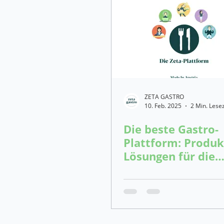
Eventkonzept Ideen für die Gast
Wareneinsatz berechnen
K
ZETA GASTRO
Reservierungssoftware
Sch
10. Feb. 2025
2 Min. Lesez
Die beste Gastro-
Plattform: Produ
Lösungen für die
Gastronomie