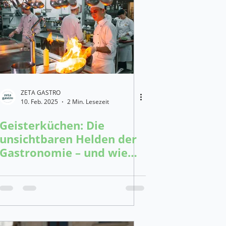
tung
e
ung in Wien
ZETA GASTRO
10. Feb. 2025
2 Min. Lesezeit
Geisterküchen: Die
ftware
unsichtbaren Helden der
Gastronomie – und wie
die Zeta-Plattform sie
on-Software - Gastro
unterstützen kann
r Kostenkalkulation