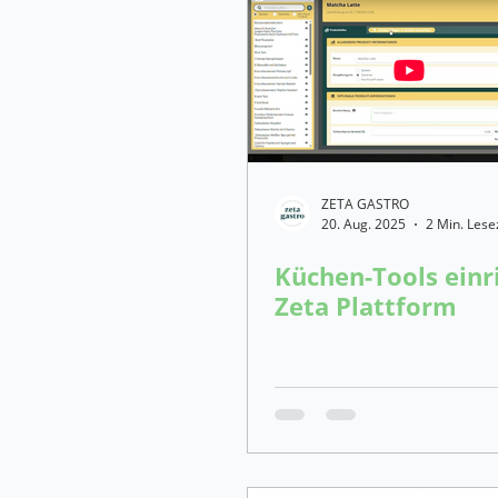
Restaurant Management Softwa
Digitales Marketing App
Ga
Speisenkosten Kalkulation - Gas
ZETA GASTRO
20. Aug. 2025
2 Min. Lese
Küchen-Tools einri
Marketing-Software - Gastronom
Zeta Plattform
Restaurant-Management Softwa
Personalverwaltung-Software -G