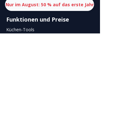
Nur im August: 50 % auf das erste Jahr
Funktionen
und
Preise
Küchen-Tools
Finanz-Tools
Reservierungs-Tools
Personal-Tools
Organisations-Tools
Marketing-Tools
Support
Anwendungen
Häufige Fragen (FAQ)
Aktuelles
Newsletter