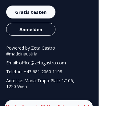
Gratis testen
Anmelden
Powered by Zeta Gastro
#madeinaustria
Email: office@zetagastro.com
Telefon: +43 681 2060 1198
Adresse: Maria-Trapp-Platz 1/106,
1220 Wien
Nur im August: 50 % auf das erste Jahr
Funktionen
und
Preise
Küchen-Tools