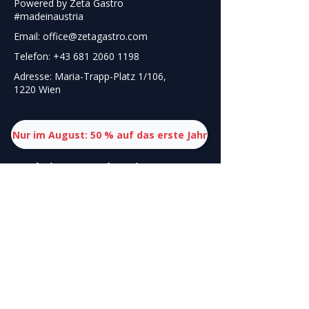
Powered by Zeta Gastro
#madeinaustria
Email: office@zetagastro.com
Telefon: +43 681 2060 1198
Adresse: Maria-Trapp-Platz 1/106,
1220 Wien
Nur im August: 50 % auf das erste Jahr
Funktionen
und
Preise
Küchen-Tools
Finanz-Tools
Reservierungs-Tools
Personal-Tools
Organisations-Tools
Marketing-Tools