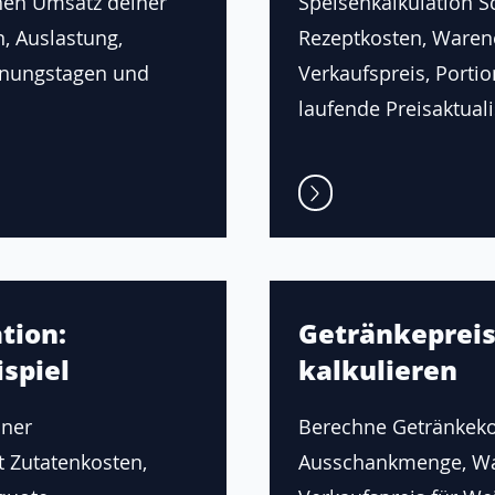
hen Umsatz deiner
Speisenkalkulation Sch
n, Auslastung,
Rezeptkosten, Waren
fnungstagen und
Verkaufspreis, Porti
laufende Preisaktuali
tion:
Getränkepreis
spiel
kalkulieren
iner
Berechne Getränkeko
t Zutatenkosten,
Ausschankmenge, Wa