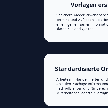
Vorlagen ers
Speichere wiederverwendbare S
Termine und Aufgaben. So arbei
einem gemeinsamen Informati
klaren Zuständigkeiten.
Standardisierte O
Arbeite mit klar definierten und
Abläufen. Wichtige Information
nachvollziehbar und für berech
Mitarbeitende jederzeit verfügb