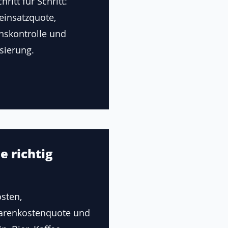
ritt für Schritt:
einsatzquote,
onskontrolle und
sierung.
e richtig
sten,
renkostenquote und