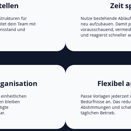
tellen
Zeit 
trukturen für
Nutze bestehende Abläuf
tet dein Team mit
neu aufzubauen. Damit p
onsstand und
vorausschauend, vermei
und reagierst schneller 
rganisation
Flexibel 
 einheitlichen
Passe Vorlagen jederzeit 
en bleiben
Bedürfnisse an. Das reduz
tigte
Abstimmungen und schaff
ar.
täglichen Betrieb.