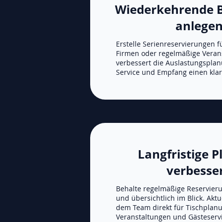
Wiederkehrende 
anlege
Erstelle Serienreservierungen 
Firmen oder regelmäßige Veran
verbessert die Auslastungsplan
Service und Empfang einen klar
Langfristige 
verbesse
Behalte regelmäßige Reservieru
und übersichtlich im Blick. Akt
dem Team direkt für Tischplanu
Veranstaltungen und Gästeservi