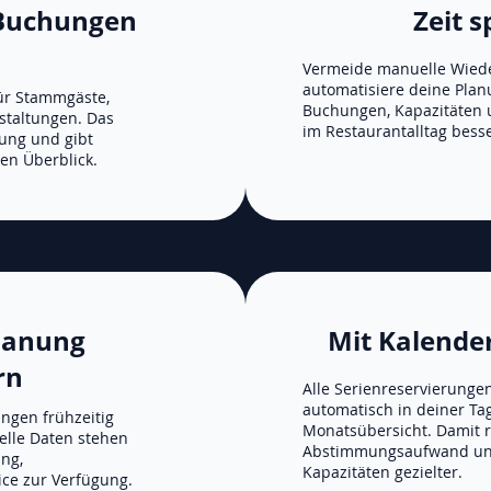
Buchungen
Zeit 
n
Vermeide manuelle Wied
automatisiere deine Planu
für Stammgäste,
Buchungen, Kapazitäten 
staltungen. Das
im Restaurantalltag besse
ung und gibt
en Überblick.
Planung
Mit Kalende
rn
Alle Serienreservierunge
automatisch in deiner Ta
ngen frühzeitig
Monatsübersicht. Damit r
uelle Daten stehen
Abstimmungsaufwand und
ng,
Kapazitäten gezielter.
ce zur Verfügung.