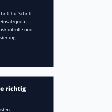
ritt für Schritt:
einsatzquote,
onskontrolle und
sierung.
e richtig
sten,