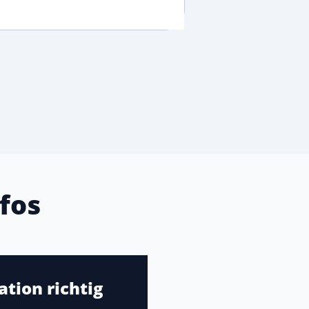
fos
tion richtig