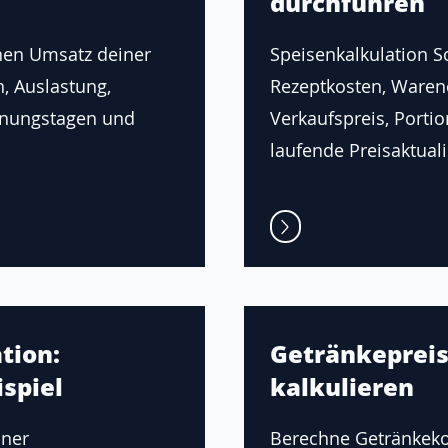
durchführen
hen Umsatz deiner
Speisenkalkulation Sch
n, Auslastung,
Rezeptkosten, Waren
fnungstagen und
Verkaufspreis, Porti
laufende Preisaktuali
tion:
Getränkepreis
spiel
kalkulieren
iner
Berechne Getränkeko