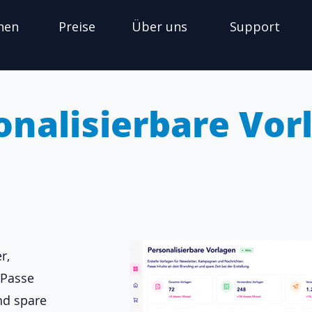
nen
Preise
Über uns
Support
onalisierbare Vor
r,
 Passe
nd spare