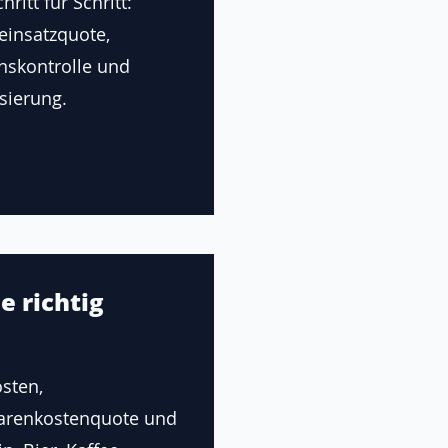
ritt für Schritt:
einsatzquote,
onskontrolle und
sierung.
e richtig
sten,
renkostenquote und