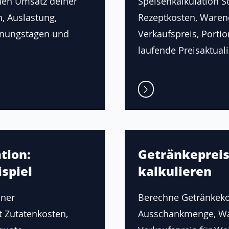
hen Umsatz deiner
Speisenkalkulation Sch
n, Auslastung,
Rezeptkosten, Waren
fnungstagen und
Verkaufspreis, Porti
laufende Preisaktuali
tion:
Getränkepreis
spiel
kalkulieren
iner
Berechne Getränkeko
t Zutatenkosten,
Ausschankmenge, Wa