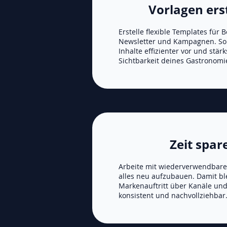
Vorlagen ers
Erstelle flexible Templates für B
Newsletter und Kampagnen. So 
Inhalte effizienter vor und stärk
Sichtbarkeit deines Gastronomi
Zeit spar
Arbeite mit wiederverwendbaren
alles neu aufzubauen. Damit bl
Markenauftritt über Kanäle un
konsistent und nachvollziehbar