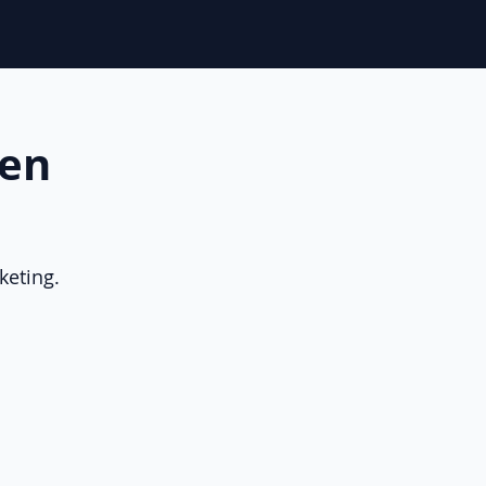
ten
keting.