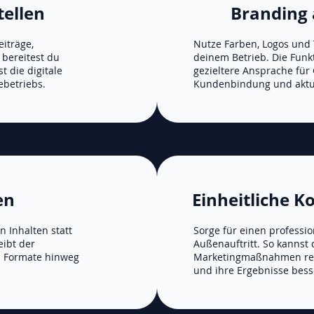
tellen
Branding
eiträge,
Nutze Farben, Logos und 
bereitest du
deinem Betrieb. Die Funkt
st die digitale
gezieltere Ansprache für
ebetriebs.
Kundenbindung und aktue
en
Einheitliche 
 Inhalten statt
Sorge für einen professi
eibt der
Außenauftritt. So kannst 
d Formate hinweg
Marketingmaßnahmen re
.
und ihre Ergebnisse bess