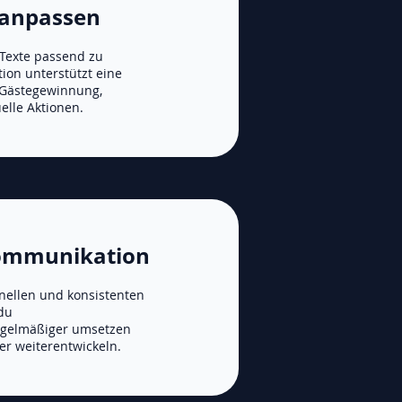
 anpassen
Texte passend zu
ion unterstützt eine
 Gästegewinnung,
lle Aktionen.
Kommunikation
onellen und konsistenten
du
gelmäßiger umsetzen
er weiterentwickeln.