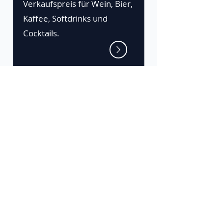
Verkaufspreis für Wein, Bier,
Kaffee, Softdrinks und
Cocktails.
Die Zeta-Plattform
Gratis testen
Anmelden
Powered by Zeta Gastro
#madeinaustria
Email: office@zetagastro.com