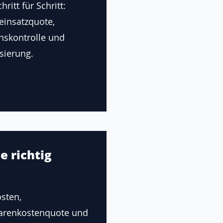
ritt für Schritt:
einsatzquote,
onskontrolle und
sierung.
e richtig
sten,
renkostenquote und