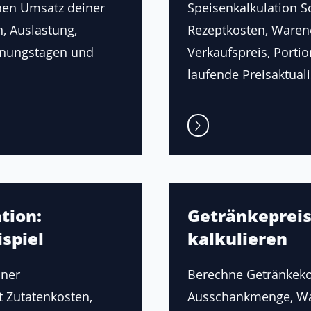
hen Umsatz deiner
Speisenkalkulation Sch
n, Auslastung,
Rezeptkosten, Waren
fnungstagen und
Verkaufspreis, Porti
laufende Preisaktuali
tion:
Getränkepreis
spiel
kalkulieren
iner
Berechne Getränkeko
t Zutatenkosten,
Ausschankmenge, Wa