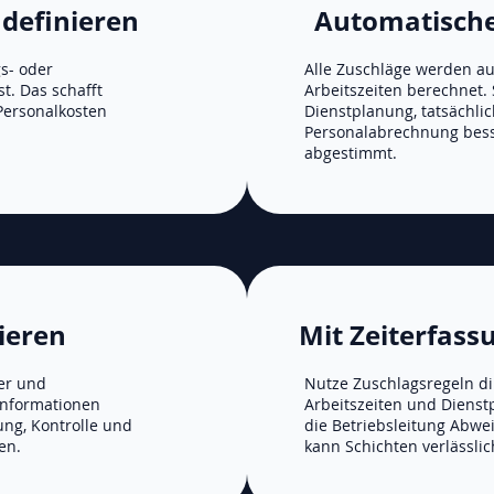
 definieren
Automatisch
gs- oder
Alle Zuschläge werden a
t. Das schafft
Arbeitszeiten berechnet. 
Personalkosten
Dienstplanung, tatsächli
Personalabrechnung bess
abgestimmt.
ieren
Mit Zeiterfas
er und
Nutze Zuschlagsregeln d
 Informationen
Arbeitszeiten und Dienst
ung, Kontrolle und
die Betriebsleitung Abw
en.
kann Schichten verlässlic