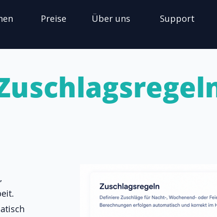
nen
Preise
Über uns
Support
Zuschlagsregel
,
eit.
atisch