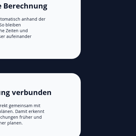
e Berechnung
utomatisch anhand der
So bleiben
che Zeiten und
er aufeinander
sung verbunden
irekt gemeinsam mit
plänen. Damit erkennt
eichungen früher und
her planen.