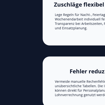
Zuschläge flexibel
Lege Regeln für Nacht-, Feierta
Wochenendarbeit individuell fes
Transparenz bei Arbeitszeiten, 
und Einsatzplanung.
Fehler reduz
Vermeide manuelle Rechenfehl
unübersichtliche Tabellen. Die
können direkt für Personalplan
Lohnverrechnung genutzt werd