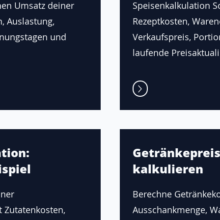
hen Umsatz deiner
Speisenkalkulation Sch
n, Auslastung,
Rezeptkosten, Waren
fnungstagen und
Verkaufspreis, Porti
laufende Preisaktuali
tion:
Getränkepreis
spiel
kalkulieren
iner
Berechne Getränkeko
t Zutatenkosten,
Ausschankmenge, Wa