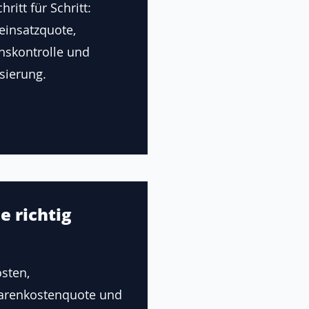
ritt für Schritt:
einsatzquote,
onskontrolle und
sierung.
e richtig
sten,
renkostenquote und