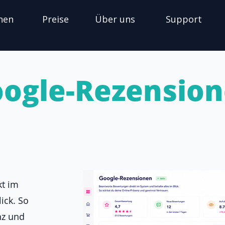
nen
Preise
Über uns
Support
ogle-Rezensio
t im
ick. So
nz und