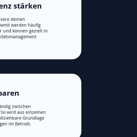
enz stärken
ssere deinen
 Damit werden häufig
r und können gezielt in
litätsmanagement
sparen
tändig zwischen
 So wird aus einzelnen
llziehbare Grundlage
gen im Betrieb.