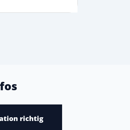
fos
tion richtig