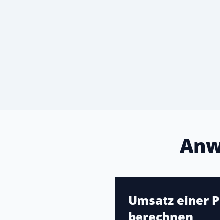
Anw
Umsatz einer P
berechnen