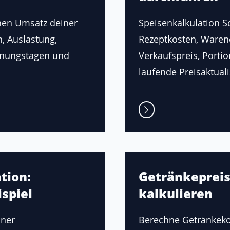
hen Umsatz deiner
Speisenkalkulation Sch
n, Auslastung,
Rezeptkosten, Waren
fnungstagen und
Verkaufspreis, Porti
laufende Preisaktuali
tion:
Getränkepreis
spiel
kalkulieren
iner
Berechne Getränkeko