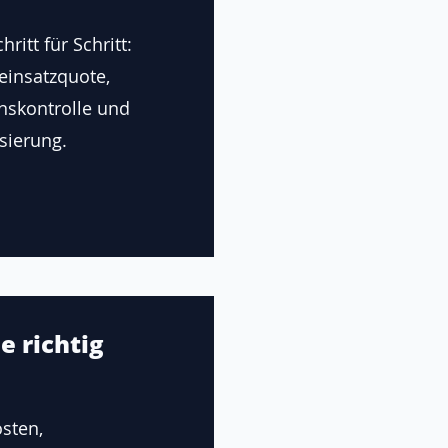
ritt für Schritt:
einsatzquote,
onskontrolle und
sierung.
e richtig
sten,