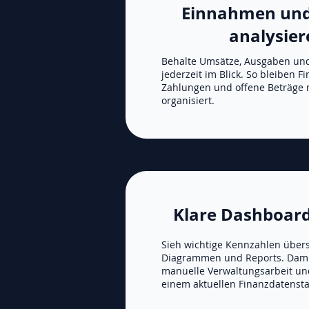
Einnahmen und
analysier
Behalte Umsätze, Ausgaben un
jederzeit im Blick. So bleiben 
Zahlungen und offene Beträge 
organisiert.
Klare Dashboar
Sieh wichtige Kennzahlen übersi
Diagrammen und Reports. Damit
manuelle Verwaltungsarbeit und
einem aktuellen Finanzdatenst