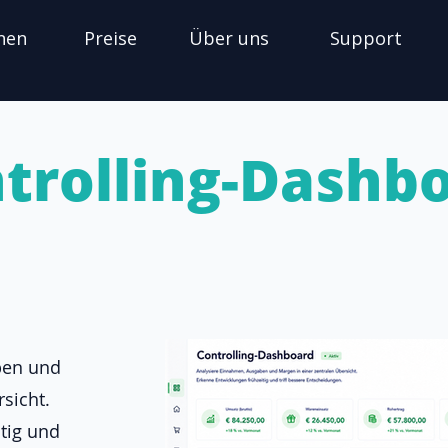
nen
Preise
Über uns
Support
trolling-Dashb
ben und
sicht.
tig und