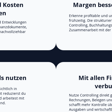
 Kosten
Margen bess
en
Erkenne profitable und u
frühzeitig. Die strukturie
d Entwicklungen
Controlling, Buchhaltung
Finanzdokumente,
Zusammenarbeit mit der 
nachvollziehbar
ds nutzen
Mit allen 
verb
chtlich in
 reduzierst du
Nutze Controlling direkt
 arbeitest mit
Rechnungen, Belegen und
and.
schafft mehr Kontrolle ü
Ausgaben und wirtschaftl