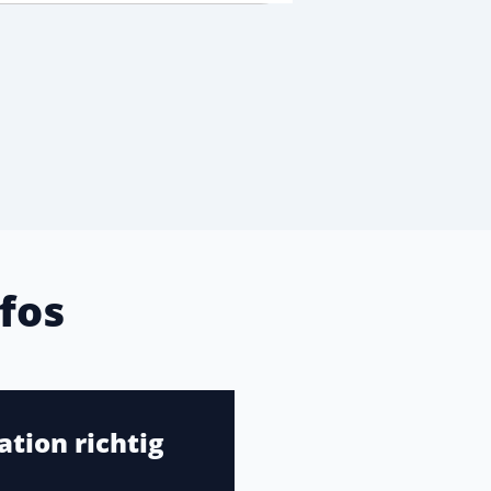
fos
tion richtig