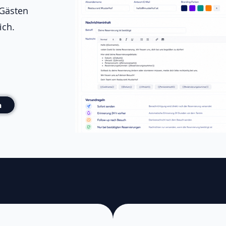
 Gästen
ich.
n