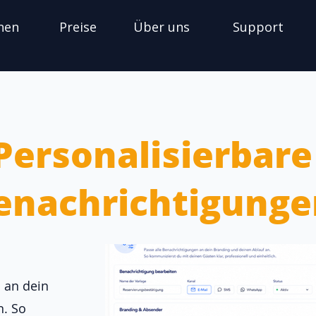
nen
Preise
Über uns
Support
Personalisierbare
enachrichtigunge
 an dein
n. So