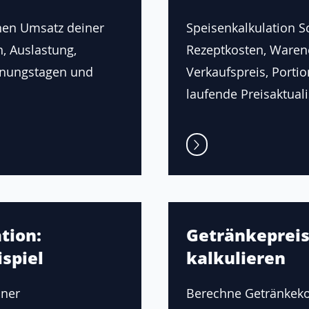
hen Umsatz deiner
Speisenkalkulation Sch
n, Auslastung,
Rezeptkosten, Waren
fnungstagen und
Verkaufspreis, Porti
laufende Preisaktuali
tion:
Getränkepreis
spiel
kalkulieren
iner
Berechne Getränkeko