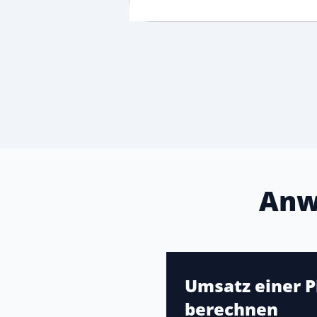
Anw
Umsatz einer P
berechnen