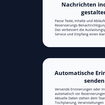
Nachrichten ind
gestalte
Passe Texte, Inhalte und Abläuf
Reservierungs-Benachrichtigung
Das verbessert die Auslastungs
Service und Empfang einen klar
Automatische Er
senden
Versende Erinnerungen oder In
automatisch vor Reservierungen
Aktuelle Daten stehen dem Team
Tischplanung, Veranstaltungen