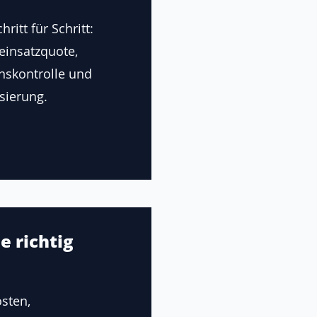
ritt für Schritt:
einsatzquote,
onskontrolle und
sierung.
e richtig
sten,