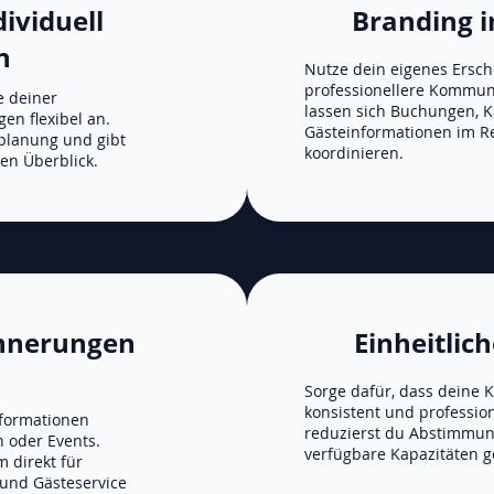
ividuell
Branding i
n
Nutze dein eigenes Ersch
professionellere Kommuni
e deiner
lassen sich Buchungen, K
en flexibel an.
Gästeinformationen im Re
planung und gibt
koordinieren.
en Überblick.
innerungen
Einheitlich
Sorge dafür, dass deine
konsistent und profession
formationen
reduzierst du Abstimmu
 oder Events.
verfügbare Kapazitäten ge
 direkt für
 und Gästeservice