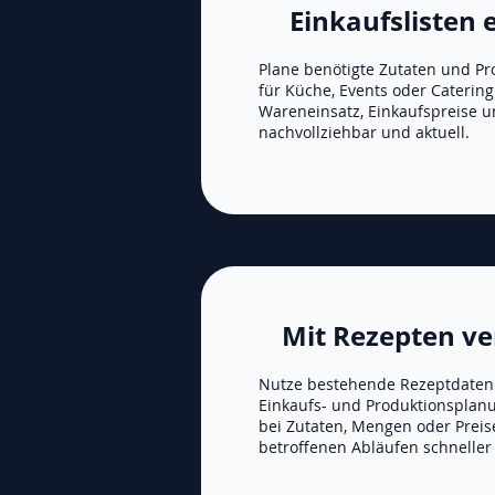
Einkaufslisten 
Plane benötigte Zutaten und Pro
für Küche, Events oder Catering
Wareneinsatz, Einkaufspreise 
nachvollziehbar und aktuell.
Mit Rezepten v
Nutze bestehende Rezeptdaten 
Einkaufs- und Produktionsplan
bei Zutaten, Mengen oder Prei
betroffenen Abläufen schneller 