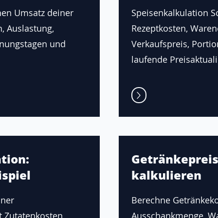
hen Umsatz deiner
Speisenkalkulation Sch
n, Auslastung,
Rezeptkosten, Waren
fnungstagen und
Verkaufspreis, Porti
laufende Preisaktuali
tion:
Getränkepreis
spiel
kalkulieren
iner
Berechne Getränkeko
t Zutatenkosten,
Ausschankmenge, Wa