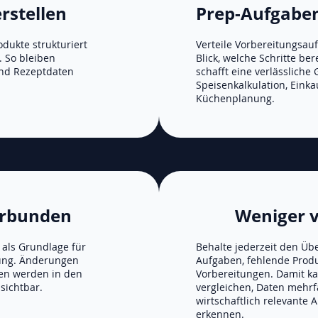
erstellen
Prep-Aufgaben
dukte strukturiert
Verteile Vorbereitungsau
. So bleiben
Blick, welche Schritte ber
und Rezeptdaten
schafft eine verlässliche
Speisenkalkulation, Einka
Küchenplanung.
erbunden
Weniger 
als Grundlage für
Behalte jederzeit den Übe
ung. Änderungen
Aufgaben, fehlende Prod
sen werden in den
Vorbereitungen. Damit k
sichtbar.
vergleichen, Daten mehr
wirtschaftlich relevante
erkennen.