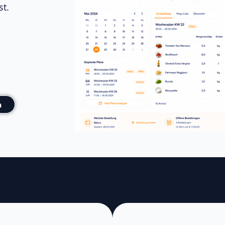
st.
n