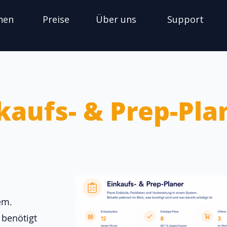
nen
Preise
Über uns
Support
kaufs- & Prep-Pla
em.
 benötigt