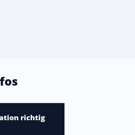
fos
tion richtig