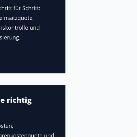
ritt für Schritt:
einsatzquote,
onskontrolle und
sierung.
e richtig
sten,
renkostenquote und