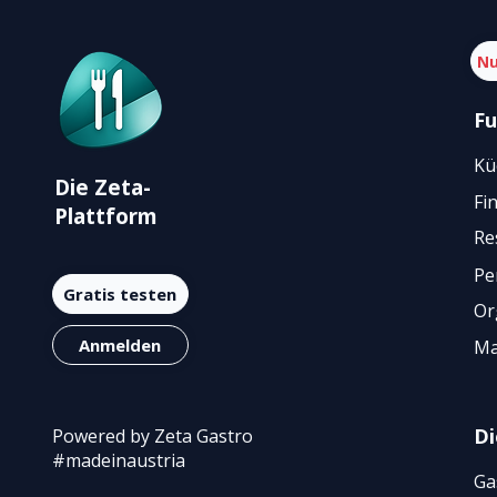
Nu
Fu
Kü
Die Zeta-
Fi
Plattform
Re
Pe
Gratis testen
Or
Anmelden
Ma
Di
Powered by Zeta Gastro
#madeinaustria
Ga