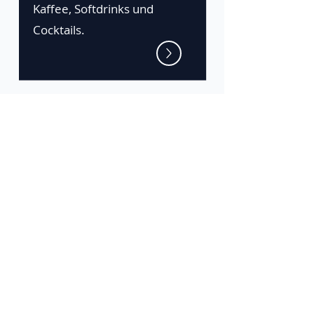
Kaffee, Softdrinks und
Cocktails.
Die Zeta-Plattform
Gratis testen
Anmelden
Powered by Zeta Gastro
#madeinaustria
Email: office@zetagastro.com