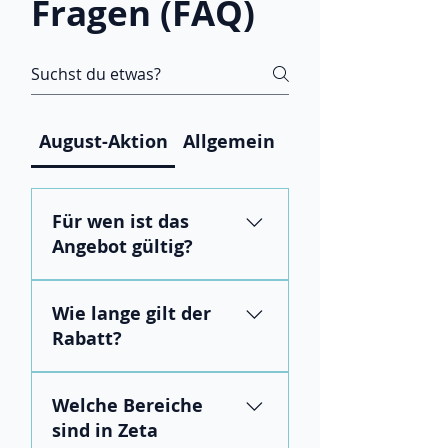
Fragen (FAQ)
August-Aktion
Allgemein
Preise und Abos
Für wen ist das
Angebot gültig?
Für neue Kund:innen, die im
Wie lange gilt der
August 2026 ein Jahresabo der
Rabatt?
Zeta-Plattform abschließen.
Der Rabatt reduziert den Preis
Welche Bereiche
des ersten Vertragsjahres um
sind in Zeta
50 %. Danach gilt der reguläre