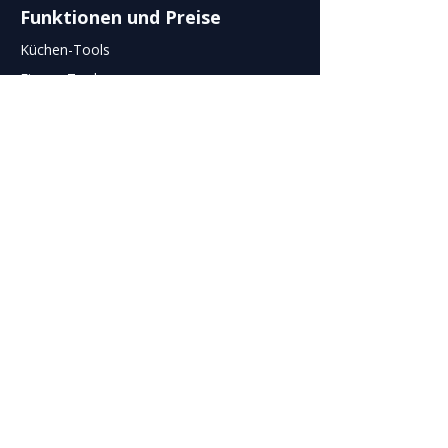
Funktionen
und
Preise
Küchen-Tools
Finanz-Tools
Reservierungs-Tools
Personal-Tools
Organisations-Tools
Marketing-Tools
Support
Anwendungen
Häufige Fragen (FAQ)
Aktuelles
Newsletter
Kontakt
E-Mail schreiben