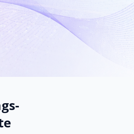
gs-
te