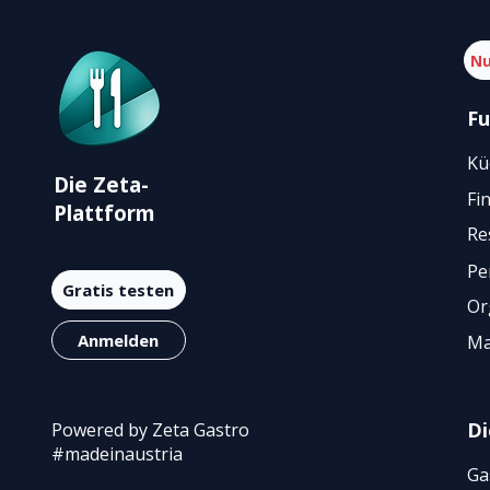
Nu
Fu
Kü
Die Zeta-
Fi
Plattform
Re
Pe
Gratis testen
Or
Anmelden
Ma
Di
Powered by Zeta Gastro
#madeinaustria
Ga