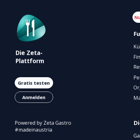
Nu
Fu
Kü
Die Zeta-
Fi
Plattform
Re
Pe
Gratis testen
Or
Anmelden
Ma
Di
Powered by Zeta Gastro
#madeinaustria
Ga