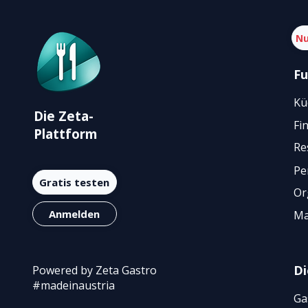
Nu
Fu
Kü
Die Zeta-
Fi
Plattform
Re
Pe
Gratis testen
Or
Anmelden
Ma
Di
Powered by Zeta Gastro
#madeinaustria
Ga