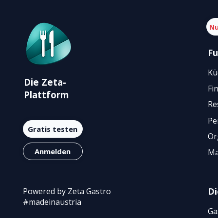
Nu
Fu
Kü
Die Zeta-
Fi
Plattform
Re
Pe
Gratis testen
Or
Anmelden
Ma
Di
Powered by Zeta Gastro
#madeinaustria
Ga