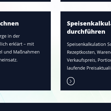
echnen
Speisenkalkula
durchführen
n richtig
ge in der
ich erklärt – mit
Speisenkalkulation Sch
iel und Maßnahmen
Rezeptkosten, Waren
 für Schritt:
einsatz.
Verkaufspreis, Porti
atzquote,
laufende Preisaktuali
ntrolle und
ung.