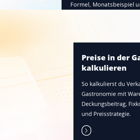
Formel, Monatsbeispiel
gegen zu hohen Warenein
Preise in der 
kalkulieren
Reservierungen z
verwalten
So kalkulierst du Verk
Gastronomie mit War
Deckungsbeitrag, Fixk
Verwalte alle Reservieru
Ort und behalte jederzeit
und Preisstrategie.
über deine Buchungen.