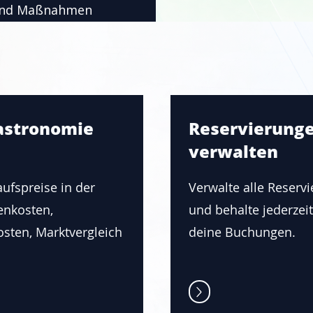
 und Maßnahmen
satz.
Gastronomie
Reservierunge
verwalten
entral
aufspreise in der
Verwalte alle Reserv
enkosten,
und behalte jederzei
osten, Marktvergleich
deine Buchungen.
ngen an einem
 den Überblick