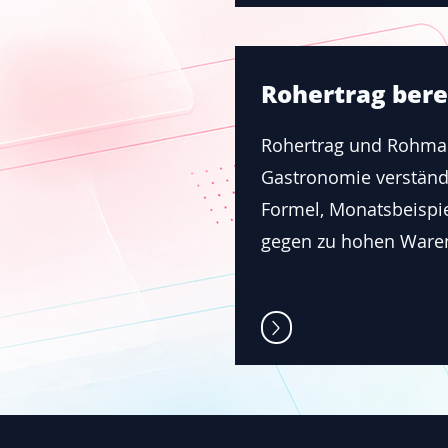
Rohertrag ber
Speisenkalkulatio
Rohertrag und Rohmar
durchführen
Gastronomie verständl
Formel, Monatsbeisp
Speisenkalkulation Schritt
gegen zu hohen Waren
Rezeptkosten, Wareneins
Verkaufspreis, Portionsko
laufende Preisaktualisier