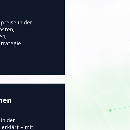
preise in der
osten,
en,
trategie.
nen
in der
erklärt – mit