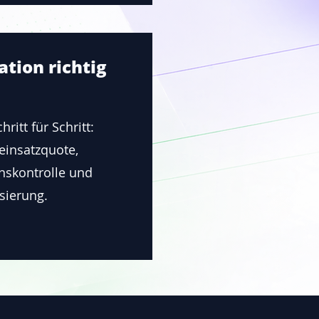
tion richtig
ritt für Schritt:
einsatzquote,
onskontrolle und
sierung.