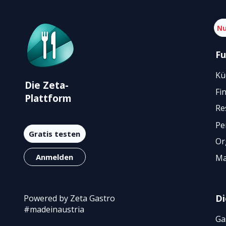
Nu
Fu
Kü
Die Zeta-
Fi
Plattform
Re
Pe
Gratis testen
Or
Anmelden
Ma
Di
Powered by Zeta Gastro
#madeinaustria
Ga