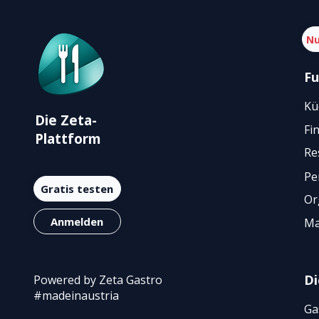
Nu
Fu
Kü
Die Zeta-
Fi
Plattform
Re
Pe
Gratis testen
Or
Anmelden
Ma
Di
Powered by Zeta Gastro
#madeinaustria
Ga