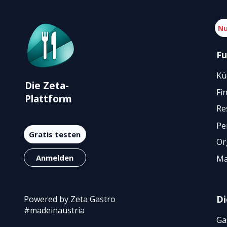
Nu
Fu
Kü
Die Zeta-
Fi
Plattform
Re
Pe
Gratis testen
Or
Anmelden
Ma
Di
Powered by Zeta Gastro
#madeinaustria
Ga