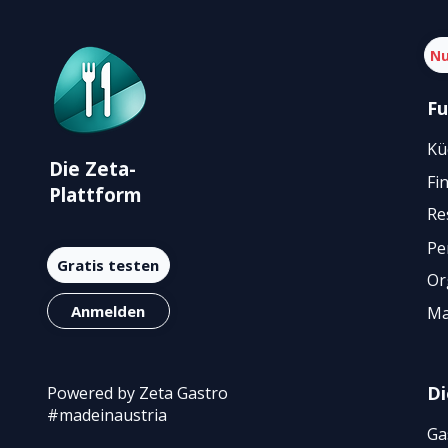
Nu
Fu
Kü
Die Zeta-
Fi
Plattform
Re
Pe
Gratis testen
Or
Anmelden
Ma
Di
Powered by Zeta Gastro
#madeinaustria
Ga