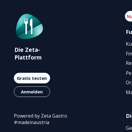
Nu
Fu
Kü
Die Zeta-
Fi
Plattform
Re
Pe
Gratis testen
Or
Anmelden
Ma
Di
Powered by Zeta Gastro
#madeinaustria
Ga