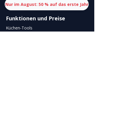
Nur im August: 50 % auf das erste Jahr
Funktionen
und
Preise
Küchen-Tools
Finanz-Tools
Reservierungs-Tools
Personal-Tools
Organisations-Tools
Marketing-Tools
Support
Anwendungen
Häufige Fragen (FAQ)
Aktuelles
Newsletter